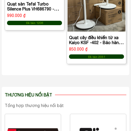
Quạt sàn Tefal Turbo
Silence Plus VH686790 -
màu xám
990.000 ₫
Đã bán 1206
Quạt cây điều khiển từ xa
Kaiyo KSF -402 - Bảo hành
2 năm
850.000 ₫
Đã bán 2031
THƯƠNG HIỆU NỔI BẬT
Tổng hợp thương hiệu nổi bật