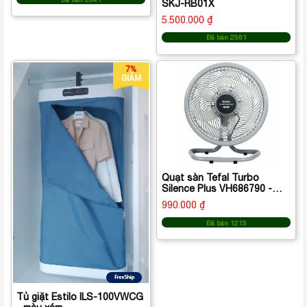
SKJ-RB01X
5.500.000 ₫
Đã bán 2361
7%
GIẢM
Quạt sàn Tefal Turbo
Silence Plus VH686790 -
màu xám
990.000 ₫
Đã bán 1213
Tủ giặt Estilo ILS-100VWCG