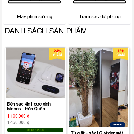
Máy phun sương
Trạm sạc dự phòng
DANH SÁCH SẢN PHẨM
24%
15%
GIẢM
GIẢM
Đèn sạc 4in1 cực xinh
Mooas - Hàn Quốc
1.100.000 ₫
1.450.000 ₫
Đã bán 2026
Tủ giặt - sấy LG styler mặt