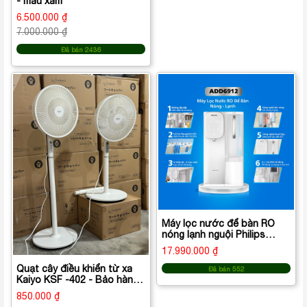
- màu xám
6.500.000 ₫
7.000.000 ₫
Đã bán 2436
Máy lọc nước để bàn RO
nóng lạnh nguội Philips
ADD6912WH/74
17.990.000 ₫
Quạt cây điều khiển từ xa
Đã bán 552
Kaiyo KSF -402 - Bảo hành
2 năm
850.000 ₫