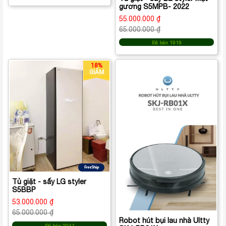
gương S5MPB- 2022
55.000.000 ₫
65.000.000 ₫
Đã bán 1919
18%
GIẢM
Tủ giặt - sấy LG styler
S5BBP
53.000.000 ₫
65.000.000 ₫
Robot hút bụi lau nhà Ultty
Đã bán 2041