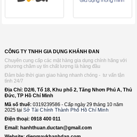
CÔNG TY TNHH GIA DỤNG KHÁNH ĐAN
Chuyên cung cấp các mặt hàng gia dụng chính hãng với
phương châm uy tín chất lượng là hàng đầu
Đảm bảo thời gian giao hàng nhanh chóng - tư vấn tận
tình 24/7
Địa Chỉ: D2/6, Tổ 18, Khu phố 2, Tăng Nhơn Phú A, Thủ
Đức, TP Hồ Chí Minh
Mã số thuế:
0319239586 -
Cấp ngày 29 tháng 10 năm
2025 tại
Sở Tài Chính Thành Phố Hồ Chí Minh
Điện thoại: 0918 400 011
Email: hanhthuan.ductan@gmail.com
Website: dienmaykhanhdan.com