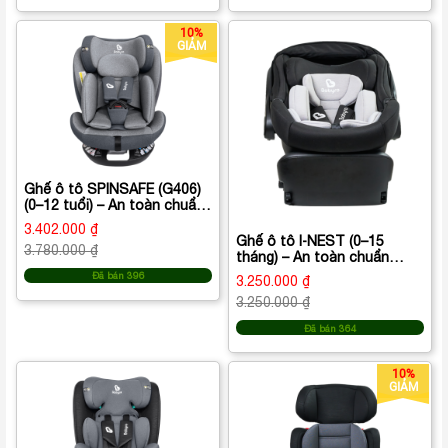
10%
GIẢM
Ghế ô tô SPINSAFE (G406)
(0–12 tuổi) – An toàn chuẩn
i‑Size, xoay 360°
3.402.000 ₫
Ghế ô tô I‑NEST (0–15
3.780.000 ₫
tháng) – An toàn chuẩn
i‑Size, tiện lợi cho bé sơ
Đã bán 396
3.250.000 ₫
sinh
3.250.000 ₫
Đã bán 364
10%
GIẢM