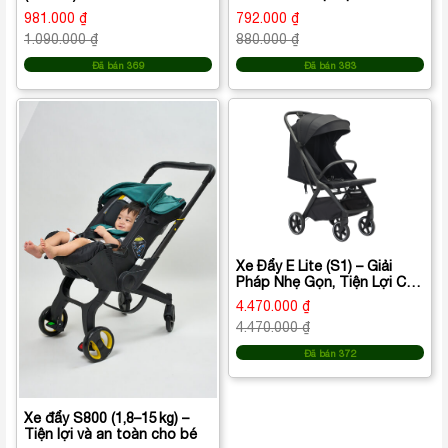
mái cho bé lớn
lớn
981.000 ₫
792.000 ₫
1.090.000 ₫
880.000 ₫
Đã bán 369
Đã bán 383
Xe Đẩy E Lite (S1) – Giải
Pháp Nhẹ Gọn, Tiện Lợi Cho
Ba Mẹ Hiện Đại
4.470.000 ₫
4.470.000 ₫
Đã bán 372
Xe đẩy S800 (1,8–15 kg) –
Tiện lợi và an toàn cho bé