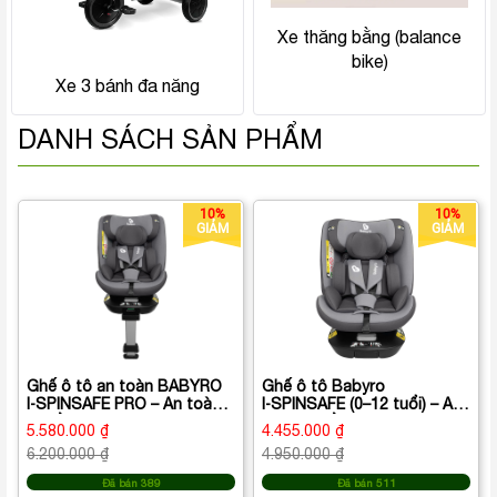
Xe thăng bằng (balance
bike)
Xe 3 bánh đa năng
DANH SÁCH SẢN PHẨM
10%
10%
GIẢM
GIẢM
Ghế ô tô an toàn BABYRO
Ghế ô tô Babyro
I‑SPINSAFE PRO – An toàn
I‑SPINSAFE (0–12 tuổi) – An
chuẩn i‑Size, xoay 360° (0-
toàn chuẩn i‑Size, xoay 360°
5.580.000 ₫
4.455.000 ₫
12 tuổi)
6.200.000 ₫
4.950.000 ₫
Đã bán 389
Đã bán 511