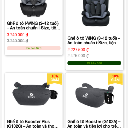
Ghế ô tô I‑WING (3–12 tuổi)
– An toàn chuẩn i‑Size, tiện
lợi cho bé lớn
3.740.000 ₫
Ghế ô tô WING (3–12 tuổi) –
3.740.000 ₫
An toàn chuẩn i‑Size, tiện
lợi cho bé lớn
Đã bán 370
2.227.500 ₫
2.475.000 ₫
Đã bán 380
10%
10%
GIẢM
GIẢM
Ghế ô tô Booster Plus
Ghế ô tô Booster (G102A) –
(G102C) – An toàn và thoải
An toàn và tiện lợi cho trẻ