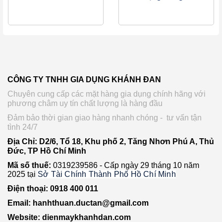
CÔNG TY TNHH GIA DỤNG KHÁNH ĐAN
Chuyên cung cấp các mặt hàng gia dụng chính hãng với
phương châm uy tín chất lượng là hàng đầu
Đảm bảo thời gian giao hàng nhanh chóng - tư vấn tận
tình 24/7
Địa Chỉ: D2/6, Tổ 18, Khu phố 2, Tăng Nhơn Phú A, Thủ
Đức, TP Hồ Chí Minh
Mã số thuế:
0319239586 -
Cấp ngày 29 tháng 10 năm
2025 tại
Sở Tài Chính Thành Phố Hồ Chí Minh
Điện thoại: 0918 400 011
Email: hanhthuan.ductan@gmail.com
Website: dienmaykhanhdan.com