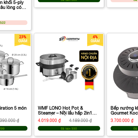
n khối 5-ply
âu lòng có
1322
23%
4%
GIẢM
GIẢM
iration 5 món
WMF LONO Hot Pot &
Bếp nướng k
Steamer – Nồi lẩu hấp 2in1
Gourmet Koch
cao cấp chuẩn Đức
BBQ – màu đ
.390.000 ₫
4.019.000 ₫
4.189.000 ₫
3.700.000 ₫
nướng BBQ k
khói
299
Đã bán 330
Đã