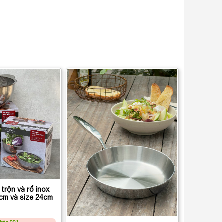
 trộn và rổ inox
Kaiyo size 20cm và size 24cm
 bán 991