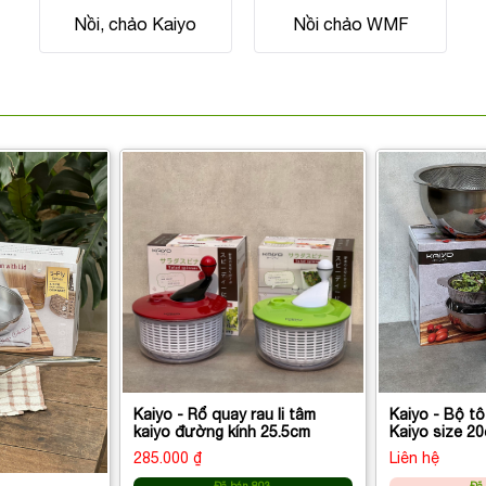
Nồi, chảo Kaiyo
Nồi chảo WMF
Kaiyo - Rổ quay rau li tâm
Kaiyo - Bộ tô
kaiyo đường kính 25.5cm
285.000 ₫
Liên hệ
Đã bán 803
Đã