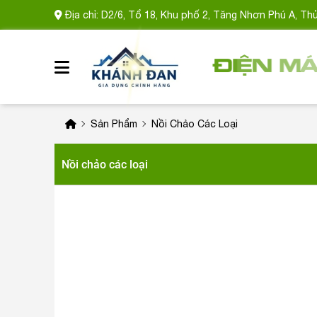
Địa chỉ: D2/6, Tổ 18, Khu phố 2, Tăng Nhơn Phú A, Th
Sản Phẩm
Nồi Chảo Các Loại
Nồi chảo các loại