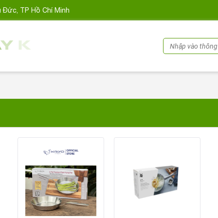
ủ Đức, TP Hồ Chí Minh