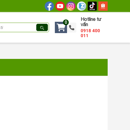
Hotline tư
0
vấn
0918 400
011