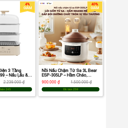
4%
40%
GIẢM
GIẢM
Điện 3 Tầng
Nồi Nấu Chậm Tử Sa 3L Bear
99 – Nấu Lẩu &
ESP-305LP – Hầm Cháo,
 Điều Khiển Cảm
Soup, Dưỡng Sinh Tiện Lợi
2.239.000 ₫
900.000 ₫
1.500.000 ₫
 bán 243
Đã bán 239