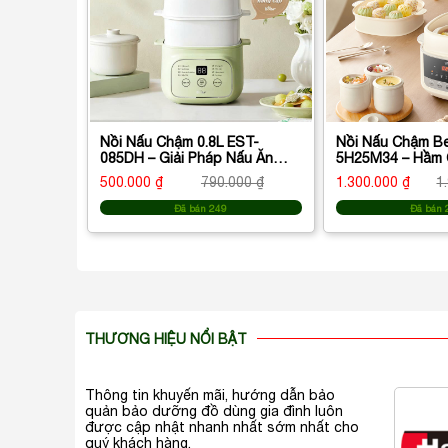
Nồi Nấu Chậm 0.8L EST-
Nồi Nấu Chậm Be
085DH – Giải Pháp Nấu Ăn
5H25M34 – Hầm 
Dinh Dưỡng, Tiện Lợi Cho Gia
Trọn Dinh Dưỡng
500.000 ₫
790.000 ₫
1.300.000 ₫
1
Đình Hiện Đại
Đình
Đã bán 249
Đã bán 
THƯƠNG HIỆU NỔI BẬT
Thông tin khuyến mãi, hướng dẫn bảo
quản bảo dưỡng đồ dùng gia đình luôn
được cập nhật nhanh nhất sớm nhất cho
quý khách hàng.