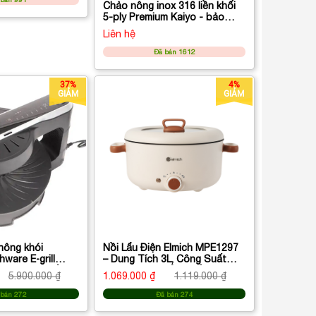
Chảo nông inox 316 liền khối
5-ply Premium Kaiyo - bảo
hành 5 năm
Liên hệ
Đã bán 1612
37%
4%
GIẢM
GIẢM
hông khói
Nồi Lẩu Điện Elmich MPE1297
ware E‑grill
– Dung Tích 3L, Công Suất
en – dòng bếp
1000W, Lòng Nồi Chống Dính
5.900.000 ₫
1.069.000 ₫
1.119.000 ₫
hông mùi, không
Cao Cấp
 bán 272
Đã bán 274