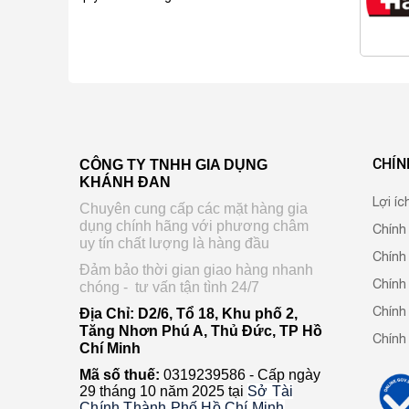
CHÍN
CÔNG TY TNHH GIA DỤNG
KHÁNH ĐAN
Lợi íc
Chuyên cung cấp các mặt hàng gia
dụng chính hãng với phương châm
Chính
uy tín chất lượng là hàng đầu
Chính
Đảm bảo thời gian giao hàng nhanh
Chính
chóng - tư vấn tận tình 24/7
Chính 
Địa Chỉ: D2/6, Tổ 18, Khu phố 2,
Tăng Nhơn Phú A, Thủ Đức, TP Hồ
Chính
Chí Minh
Mã số thuế:
0319239586 -
Cấp ngày
29 tháng 10 năm 2025 tại
Sở Tài
Chính Thành Phố Hồ Chí Minh