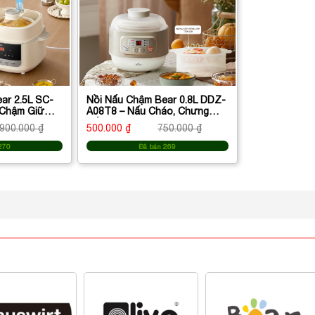
ar 2.5L SC-
Nồi Nấu Chậm Bear 0.8L DDZ-
Chậm Giữ
A08T8 – Nấu Cháo, Chưng
 Cho Cả Gia
Yến Giữ Trọn Dinh Dưỡng
.900.000 ₫
500.000 ₫
750.000 ₫
270
Đã bán 269