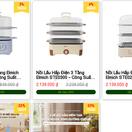
3%
4%
GIẢM
GIẢM
ng Elmich
Nồi Lẩu Hấp Điện 3 Tầng
Nồi Lẩu Hấp 
ông Suất
Elmich STE0300 – Công Suất
Elmich STE02
u Lẩu Tiện
1700W, Lẩu & Hấp Đa Năng
Hấp Đa Năng,
.839.000 ₫
2.139.000 ₫
2.239.000 ₫
2.139.000 ₫
Ứng
246
Đã bán 262
Đã
32%
33%
GIẢM
GIẢM