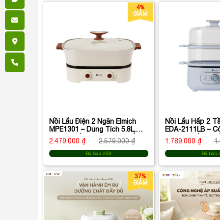
4%
GIẢM
Nồi Lẩu Điện 2 Ngăn Elmich
Nồi Lẩu Hấp 2 Tầ
MPE1301 – Dung Tích 5.8L,
EDA-2111LB – C
Công Suất 2250W, Lòng Nồi
1200W, Hấp & Nấ
2.479.000 ₫
2.579.000 ₫
1.789.000 ₫
1
Ceramic Cao Cấp
Lợi
Đã bán 259
Đã bán 
37%
GIẢM