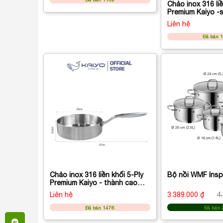
Chảo inox 316 liề
Premium Kaiyo -s
vung kính
Liên hệ
Đã bán 
Chảo inox 316 liền khối 5-Ply
Bộ nồi WMF Insp
Premium Kaiyo - thành cao
(26cm)
Liên hệ
3.389.000 ₫
4
Đã bán 1476
Đã bán 