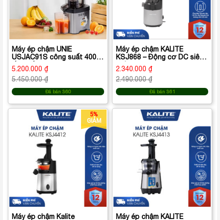
Máy ép chậm UNIE
Máy ép chậm KALITE
USJAC91S công suất 400W,
KSJ868 – Động cơ DC siêu
ống tiếp nguyên liệu 82mm,
khỏe, ép kiệt bã vượt trội
5.200.000 ₫
2.340.000 ₫
vận hành êm ái (độ ồn
5.450.000 ₫
2.490.000 ₫
<60dB))
Đã bán 360
Đã bán 361
5%
GIẢM
Máy ép chậm Kalite
Máy ép chậm KALITE