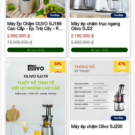
Máy Ép Chậm OLIVO SJ189
Máy ép chậm trục ngang
Cao Cấp - Ép Trái Cây - Rau
Olivo SJ22
Củ Quả - Làm Kem - BH 10
5.990.000 ₫
2.190.000 ₫
Năm - Thương Hiệu Mỹ
10.000.000 ₫
5.900.000 ₫
Đã bán 2239
Đã bán 1859
54%
47%
GIẢM
GIẢM
Máy ép chậm Olivo SJ200