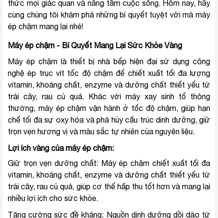
thức mọi giác quan và nâng tầm cuộc sống. Hôm nay, hãy
cùng chúng tôi khám phá những bí quyết tuyệt vời mà máy
ép chậm mang lại nhé!
Máy ép chậm - Bí Quyết Mang Lại Sức Khỏe Vàng
Máy ép chậm là thiết bị nhà bếp hiện đại sử dụng công
nghệ ép trục vít tốc độ chậm để chiết xuất tối đa lượng
vitamin, khoáng chất, enzyme và dưỡng chất thiết yếu từ
trái cây, rau củ quả. Khác với máy xay sinh tố thông
thường, máy ép chậm vận hành ở tốc độ chậm, giúp hạn
chế tối đa sự oxy hóa và phá hủy cấu trúc dinh dưỡng, giữ
trọn vẹn hương vị và màu sắc tự nhiên của nguyên liệu.
Lợi ích vàng của máy ép chậm:
Giữ trọn vẹn dưỡng chất: Máy ép chậm chiết xuất tối đa
vitamin, khoáng chất, enzyme và dưỡng chất thiết yếu từ
trái cây, rau củ quả, giúp cơ thể hấp thu tốt hơn và mang lại
nhiều lợi ích cho sức khỏe.
Tăng cường sức đề kháng: Nguồn dinh dưỡng dồi dào từ