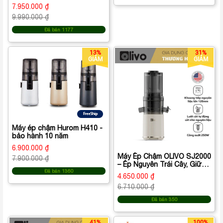
năm
7.950.000 ₫
9.990.000 ₫
Đã bán 1177
13%
31%
GIẢM
GIẢM
Máy ép chậm Hurom H410 -
bảo hành 10 năm
6.900.000 ₫
Máy Ép Chậm OLIVO SJ2000
7.900.000 ₫
– Ép Nguyên Trái Cây, Giữ
Đã bán 1360
Trọn Dinh Dưỡng
4.650.000 ₫
6.710.000 ₫
Đã bán 350
41%
100%