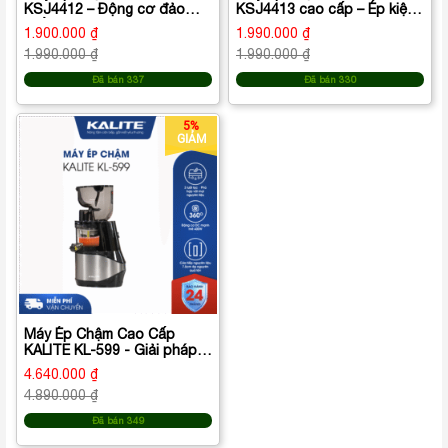
KSJ4412 – Động cơ đảo
KSJ4413 cao cấp – Ép kiệt
chiều thông minh, ép kiệt bã
bã, không sinh nhiệt, giữ
1.900.000 ₫
1.990.000 ₫
hiệu quả
trọn dưỡng chất
1.990.000 ₫
1.990.000 ₫
Đã bán 337
Đã bán 330
5%
GIẢM
Máy Ép Chậm Cao Cấp
KALITE KL-599 - Giải pháp
hoàn hảo cho nước ép giàu
4.640.000 ₫
dinh dưỡng mỗi ngày
4.890.000 ₫
Đã bán 349