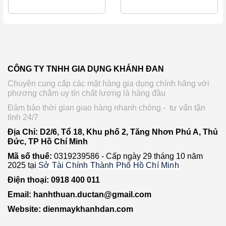
CÔNG TY TNHH GIA DỤNG KHÁNH ĐAN
Chuyên cung cấp các mặt hàng gia dụng chính hãng với
phương châm uy tín chất lượng là hàng đầu
Đảm bảo thời gian giao hàng nhanh chóng - tư vấn tận
tình 24/7
Địa Chỉ: D2/6, Tổ 18, Khu phố 2, Tăng Nhơn Phú A, Thủ
Đức, TP Hồ Chí Minh
Mã số thuế:
0319239586 -
Cấp ngày 29 tháng 10 năm
2025 tại
Sở Tài Chính Thành Phố Hồ Chí Minh
Điện thoại: 0918 400 011
Email: hanhthuan.ductan@gmail.com
Website: dienmaykhanhdan.com