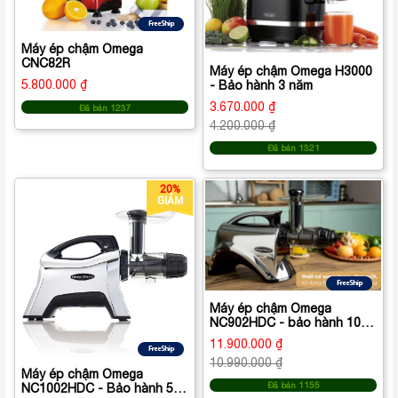
Máy ép chậm Omega
CNC82R
Máy ép chậm Omega H3000
5.800.000 ₫
- Bảo hành 3 năm
3.670.000 ₫
Đã bán 1237
4.200.000 ₫
Đã bán 1321
20%
GIẢM
Máy ép chậm Omega
NC902HDC - bảo hành 10
năm
11.900.000 ₫
10.990.000 ₫
Máy ép chậm Omega
Đã bán 1155
NC1002HDC - Bảo hành 5