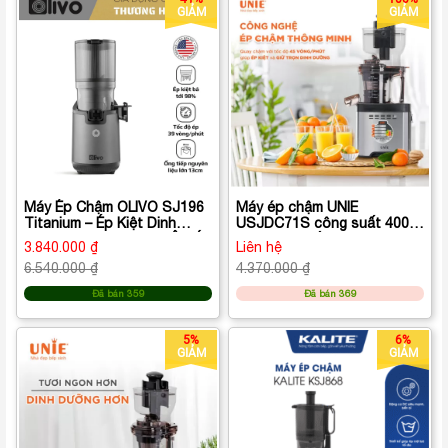
GIẢM
GIẢM
Máy Ép Chậm OLIVO SJ196
Máy ép chậm UNIE
Titanium – Ép Kiệt Dinh
USJDC71S công suất 400W,
Dưỡng, Sang Trọng & Êm Ái
ép kiệt bã tối ưu, giữ trọn
3.840.000 ₫
Liên hệ
98% dưỡng chất trong rau
6.540.000 ₫
4.370.000 ₫
củ quả
Đã bán 359
Đã bán 369
5%
6%
GIẢM
GIẢM