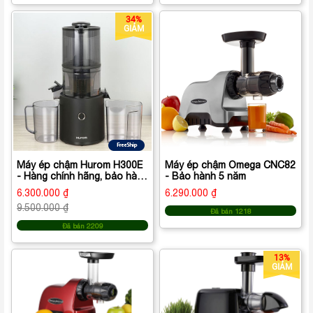
34%
GIẢM
Máy ép chậm Hurom H300E
Máy ép chậm Omega CNC82
- Hàng chính hãng, bảo hành
- Bảo hành 5 năm
10 năm
6.300.000 ₫
6.290.000 ₫
9.500.000 ₫
Đã bán 1218
Đã bán 2209
13%
GIẢM