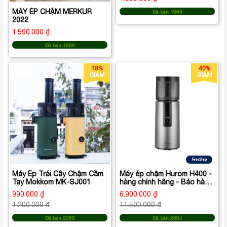
MÁY ÉP CHẬM MERKUR
Đã bán 1965
2022
1.590.000 ₫
Đã bán 1889
18%
40%
GIẢM
GIẢM
Máy Ép Trái Cây Chậm Cầm
Máy ép chậm Hurom H400 -
Tay Mokkom MK-SJ001
hàng chính hãng - Bảo hành
10 năm
990.000 ₫
6.900.000 ₫
1.200.000 ₫
11.500.000 ₫
Đã bán 2068
Đã bán 2604