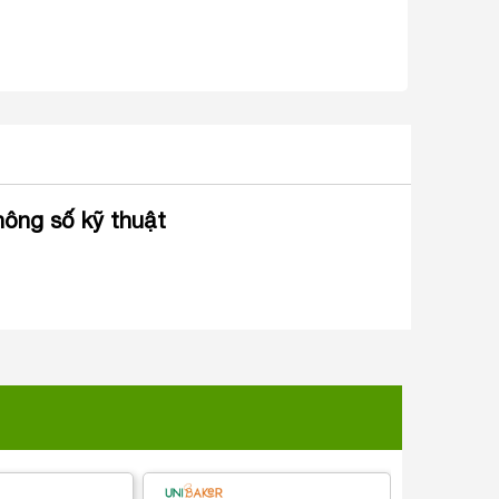
hông số kỹ thuật
KHUÔN NƯ