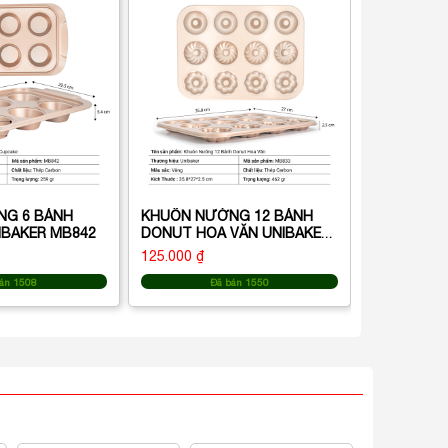
DONUT HO
MB832
105.000 ₫
Đ
NG 6 BÁNH
KHUÔN NƯỚNG 12 BÁNH
IBAKER MB842
DONUT HOA VĂN UNIBAKER
MB833
125.000 ₫
án 1508
Đã bán 1550