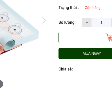
Trạng thái :
Còn hàng
-
Số lượng:
MUA NGAY
Chia sẻ:
o