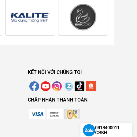
KẾT NỐI VỚI CHÚNG TÔI
CHẤP NHẬN THANH TOÁN
0918400011
CSKH