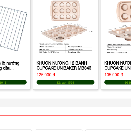
 lò nướng
KHUÔN NƯỚNG 12 BÁNH
KHUÔN NƯỚ
g dầu
CUPCAKE UNIBAKER MB843
CUPCAKE UN
125.000 ₫
105.000 ₫
 2618
Đã bán 1568
Đã b