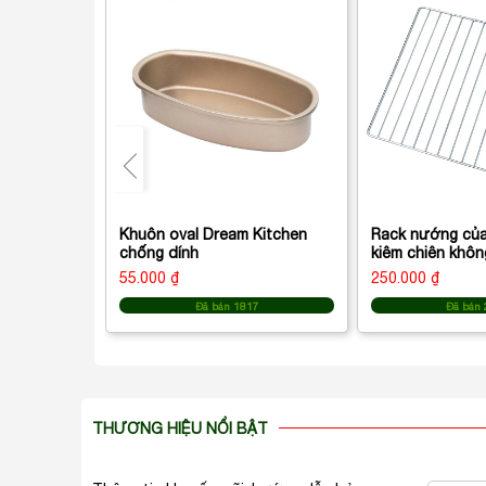
Khuôn oval Dream Kitchen
Rack nướng của
chống dính
kiêm chiên khôn
Hauswirt i7 40L
55.000 ₫
250.000 ₫
Đã bán 1817
Đã bán
THƯƠNG HIỆU NỔI BẬT