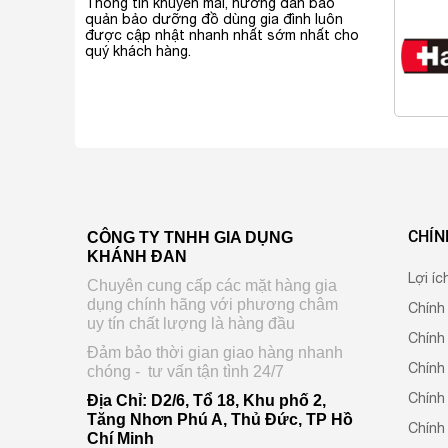
Thông tin khuyến mãi, hướng dẫn bảo
quản bảo dưỡng đồ dùng gia đình luôn
được cập nhật nhanh nhất sớm nhất cho
quý khách hàng.
CHÍN
CÔNG TY TNHH GIA DỤNG
KHÁNH ĐAN
Lợi íc
Chuyên cung cấp các mặt hàng gia
dụng chính hãng với phương châm
Chính
uy tín chất lượng là hàng đầu
Chính
Đảm bảo thời gian giao hàng nhanh
Chính
chóng - tư vấn tận tình 24/7
Chính 
Địa Chỉ: D2/6, Tổ 18, Khu phố 2,
Tăng Nhơn Phú A, Thủ Đức, TP Hồ
Chính
Chí Minh