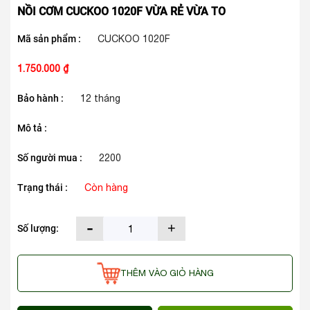
NỒI CƠM CUCKOO 1020F VỪA RẺ VỪA TO
Mã sản phẩm :
CUCKOO 1020F
1.750.000 ₫
Bảo hành :
12 tháng
Mô tả :
Số người mua :
2200
Trạng thái :
Còn hàng
-
+
Số lượng:
THÊM VÀO GIỎ HÀNG