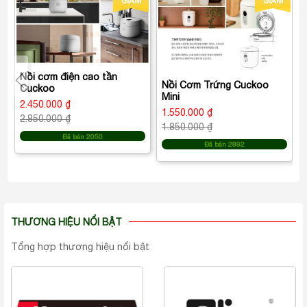
GIẢM
GIẢM
Nồi cơm điện cao tần
Nồi Cơm Trứng Cuckoo
Cuckoo
Mini
2.450.000 ₫
1.550.000 ₫
2.850.000 ₫
1.850.000 ₫
Đã bán 2050
Đã bán 2892
THƯƠNG HIỆU NỔI BẬT
Tổng hợp thương hiệu nổi bật