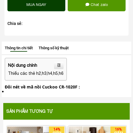
MUA NGAY
Chat zalo
Chia sẻ:
Thông tin chi tiết
Thông số kỹ thuật
Nội dung chính
Thiếu các thẻ h2,h3,h4,h5,h6
Đôi nét về mã nồi Cuckoo CR-1020F :
SẢN PHẨM TƯƠNG TỰ
14%
16%