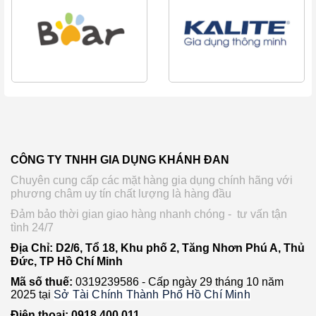
CÔNG TY TNHH GIA DỤNG KHÁNH ĐAN
Chuyên cung cấp các mặt hàng gia dụng chính hãng với
phương châm uy tín chất lượng là hàng đầu
Đảm bảo thời gian giao hàng nhanh chóng - tư vấn tận
tình 24/7
Địa Chỉ: D2/6, Tổ 18, Khu phố 2, Tăng Nhơn Phú A, Thủ
Đức, TP Hồ Chí Minh
Mã số thuế:
0319239586 -
Cấp ngày 29 tháng 10 năm
2025 tại
Sở Tài Chính Thành Phố Hồ Chí Minh
Điện thoại: 0918 400 011