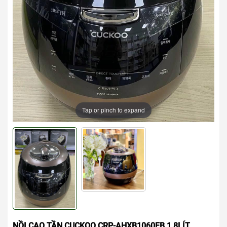
Tap or pinch to expand
NỒI CAO TẦN CUCKOO CRP-AHXB1060FB 1,8LÍT