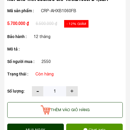
Mã sản phẩm :
CRP-AHXB1060FB
5.700.000 ₫
6.500.000 ₫
- 12% GIẢM
Bảo hành :
12 tháng
Mô tả :
Số người mua :
2550
Trạng thái :
Còn hàng
-
+
Số lượng:
THÊM VÀO GIỎ HÀNG
MUA NGAY
Chat zalo