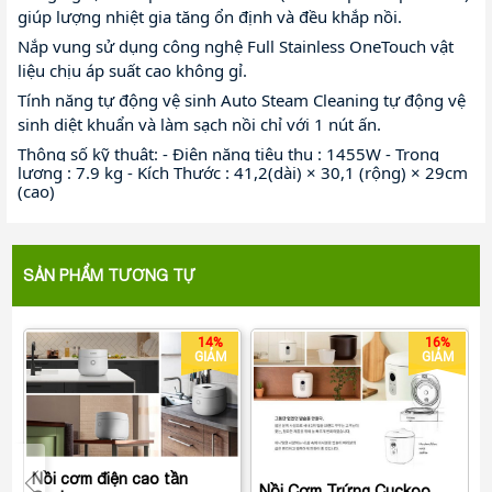
✨
giúp lượng nhiệt gia tăng ổn định và đều khắp nồi. 
Nắp vung sử dụng công nghệ Full Stainless OneTouch vật 
✨
liệu chịu áp suất cao không gỉ. 
Tính năng tự động vệ sinh Auto Steam Cleaning tự động vệ 
✨
sinh diệt khuẩn và làm sạch nồi chỉ với 1 nút ấn. 
Thông số kỹ thuật: - Điện năng tiêu thụ : 1455W - Trọng 
lượng : 7.9 kg - Kích Thước : 41,2(dài) × 30,1 (rộng) × 29cm 
(cao)
SẢN PHẨM TƯƠNG TỰ
14%
16%
GIẢM
GIẢM
Nồi cơm điện cao tần
Nồi Cơm Trứng Cuckoo