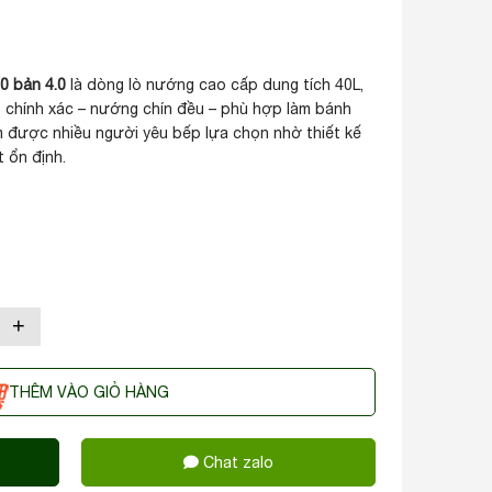
0 bản 4.0
là dòng lò nướng cao cấp dung tích 40L,
t chính xác – nướng chín đều – phù hợp làm bánh
m được nhiều người yêu bếp lựa chọn nhờ thiết kế
t ổn định.
+
THÊM VÀO GIỎ HÀNG
Chat zalo