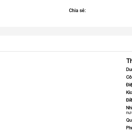
Chia sẻ:
T
Du
Cô
Đi
Kí
Điề
Nh
nư
Qu
Ph