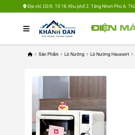
Địa chỉ: D2/6, Tổ 18, Khu phố 2, Tăng Nhơn Phú A, Th
Sản Phẩm
Lò Nướng
Lò Nướng Hauswirt