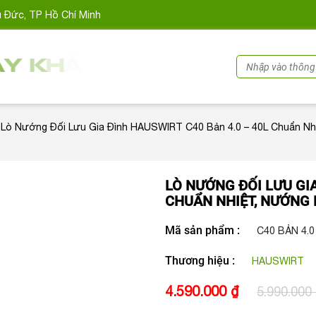
ủ Đức, TP Hồ Chí Minh
Lò Nướng Đối Lưu Gia Đình HAUSWIRT C40 Bản 4.0 – 40L Chuẩn Nh
LÒ NƯỚNG ĐỐI LƯU GIA
CHUẨN NHIỆT, NƯỚNG
Mã sản phẩm :
C40 BẢN 4.0
Thương hiệu :
HAUSWIRT
4.590.000 ₫
5.990.000