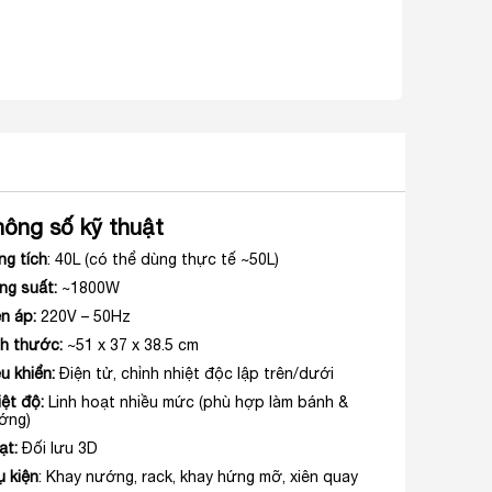
hông số kỹ thuật
ng tích
: 40L (có thể dùng thực tế ~50L)
ng suất:
~1800W
ện áp:
220V – 50Hz
ch thước:
~51 x 37 x 38.5 cm
u khiển:
Điện tử, chỉnh nhiệt độc lập trên/dưới
iệt độ:
Linh hoạt nhiều mức (phù hợp làm bánh &
ớng)
ạt:
Đối lưu 3D
ụ kiện
: Khay nướng, rack, khay hứng mỡ, xiên quay